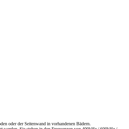
Boden oder der Seitenwand in vorhandenen Bädern.
gt werden. Sie stehen in den Frequenzen von 400kHz / 600kHz /