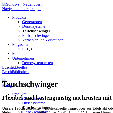
Navigation überspringen
Produkte
Generatoren
Düsensysteme
Tauchschwinger
Einbauschwinger
Vernebler und Zerstäuber
Megaschall
FAQs
Märkte
Unternehmen
Demosystem testen
Edelstahl
Aktuelles
Beschichtet
Bibliothek
Tauchschwinger
Navigation überspringen
Produkte
Flexibel und kostengünstig nachrüsten mi
Generatoren
Düsensysteme
Tauchschwinger
Unsere Tauchschwinger – als gekapselte Transducer aus Edelstahl o
Einbauschwinger
Neben den Standardausführungen für 4", 6" und 8" Substrate könne