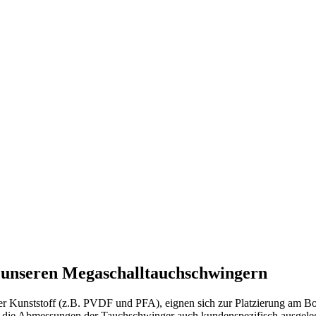
t unseren Megaschalltauchschwingern
der Kunststoff (z.B. PVDF und PFA), eignen sich zur Platzierung am 
n die Abmessungen der Tauchschwinger auch kundenspezifisch ausgele