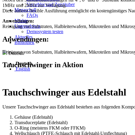
Vernebler und Zerstäuber
1MHz und 2MHz zur Verfügung.
Megaschall
Diese äußerst flexible Ausführung ermöglicht ein kostengünstiges N
FAQs
Märkte
Anwendungen:
Unternehmen
Reinigung von Substraten, Halbleiterwafern, Mikroteilen und Mikr
Demosystem testen
Aktuelles
Anwendungen:
Bibliothek
Reinigung von Substraten, Halbleiterwafern, Mikroteilen und Mikr
Deutsch
Tauchschwinger in Aktion
Deutsch
English
Tauchschwinger aus Edelstahl
Unsere Tauchschwinger aus Edelstahl bestehen aus folgenden Komp
Gehäuse (Edelstahl)
Transducerplatte (Edelstahl)
O-Ring (meistens FKM oder FFKM)
Wellschlauch (PTFE-Schlauch mit Edelstahl-Umflechtung)